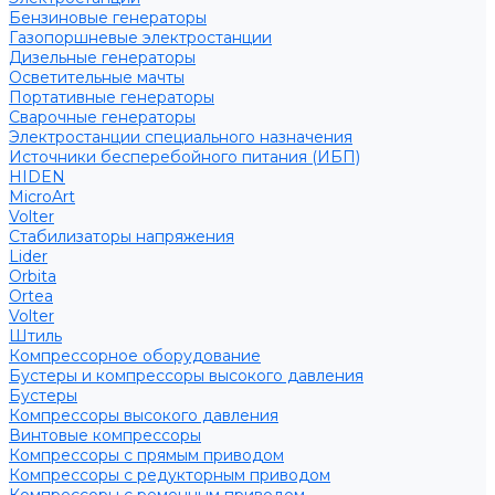
Бензиновые генераторы
Газопоршневые электростанции
Дизельные генераторы
Осветительные мачты
Портативные генераторы
Сварочные генераторы
Электростанции специального назначения
Источники бесперебойного питания (ИБП)
HIDEN
MicroArt
Volter
Стабилизаторы напряжения
Lider
Orbita
Ortea
Volter
Штиль
Компрессорное оборудование
Бустеры и компрессоры высокого давления
Бустеры
Компрессоры высокого давления
Винтовые компрессоры
Компрессоры с прямым приводом
Компрессоры с редукторным приводом