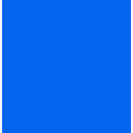
Оборудование для лазерной сварки, резки и очистки
Запчасти и расходные материалы
Запчасти для генераторов
Запчасти для компрессоров
Мотопомпы
Бензиновые мотопомпы
Дизельные мотопомпы
Пескоструйное оборудование
Комплектующие к пескоструйному оборудованию
Пескоструйные аппараты
Рукава
Услуги
Обслуживание
Монтаж и пусконаладка дизельных генераторов и
компрессоров
Сервисное обслуживание
Ремонт
Ремонт и модернизация дизельных генераторов
Ремонт компрессорного оборудования
Ремонт сварочного оборудования
Акции
Доставка
Компания
Новости
Статьи