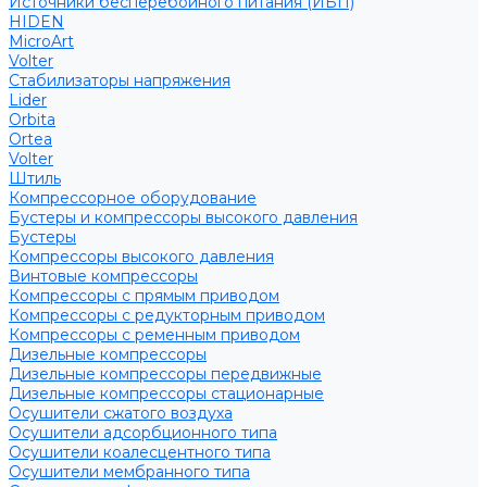
Источники бесперебойного питания (ИБП)
HIDEN
MicroArt
Volter
Стабилизаторы напряжения
Lider
Orbita
Ortea
Volter
Штиль
Компрессорное оборудование
Бустеры и компрессоры высокого давления
Бустеры
Компрессоры высокого давления
Винтовые компрессоры
Компрессоры с прямым приводом
Компрессоры с редукторным приводом
Компрессоры с ременным приводом
Дизельные компрессоры
Дизельные компрессоры передвижные
Дизельные компрессоры стационарные
Осушители сжатого воздуха
Осушители адсорбционного типа
Осушители коалесцентного типа
Осушители мембранного типа