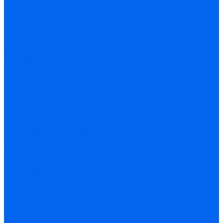
Политика конфиденциальности
Сертификаты
Проекты
Помощь
Покупки
Условия оплаты
Условия доставки
Вопрос - ответ
Производители
Памятка по выбору генератора
Контакты
...
Каталог товаров
Электростанции
Бензиновые генераторы
Газопоршневые электростанции
Дизельные генераторы
Осветительные мачты
Портативные генераторы
Сварочные генераторы
Электростанции специального назначения
Источники бесперебойного питания (ИБП)
HIDEN
MicroArt
Volter