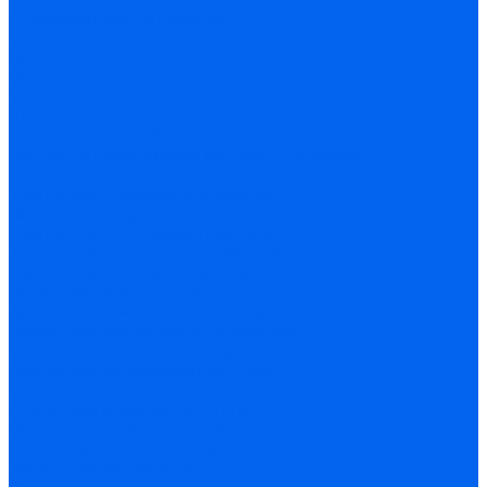
Стабилизаторы напряжения
Lider
Orbita
Ortea
Volter
Штиль
Компрессорное оборудование
Бустеры и компрессоры высокого давления
Бустеры
Компрессоры высокого давления
Винтовые компрессоры
Компрессоры с прямым приводом
Компрессоры с редукторным приводом
Компрессоры с ременным приводом
Дизельные компрессоры
Дизельные компрессоры передвижные
Дизельные компрессоры стационарные
Осушители сжатого воздуха
Осушители адсорбционного типа
Осушители коалесцентного типа
Осушители мембранного типа
Осушители рефрижераторного типа
Подготовка сжатого воздуха
Магистральные фильтры