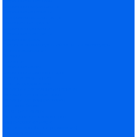
Сварочные инверторы
Сварочные полуавтоматы
Сварочные материалы
Вольфрамовые электроды
Присадочные прутки
Сварочная проволока
Сварочные электроды
Сварочный флюс
Средства индивидуальной защиты и аксессуары
Клеммы заземления
Одежда
Перчатки
Сварочные маски
Сварочные экраны и шторы
Средства защиты глаз
Электрододержатели
Запчасти и расходные материалы
Запчасти для генераторов
Запчасти для компрессоров
Винтовые блоки
Впускные клапаны
Картриджи для сепараторов
Компрессорное масло
Контроллеры (Блоки управления)
Маслосепараторы