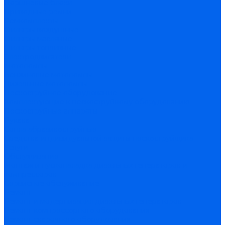
Поршневые блоки
Приводные ремни
Ремкомплекты
Фильтры воздушные
Фильтры масляные
Фильтры топливные
Электродвигатели
Мотопомпы
Бензиновые мотопомпы
Дизельные мотопомпы
Пескоструйное оборудование
Комплектующие к пескоструйному оборудованию
Пескоструйные аппараты
Рукава
Сопла абразивоструйные
Средства индивидуальной защиты пескоструйщика
Услуги
Обслуживание
Монтаж и пусконаладка дизельных генераторов и
компрессоров
Сервисное обслуживание
Ремонт
Ремонт и модернизация дизельных генераторов
Ремонт компрессорного оборудования
Ремонт сварочного оборудования