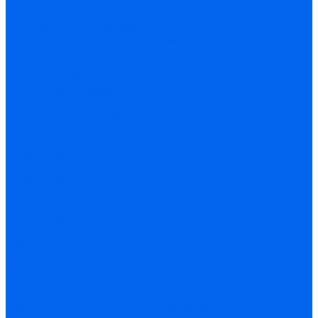
Ресиверы воздушные
Циклонные сепараторы
Поршневые компрессоры
Поршневые компрессоры с прямым приводом
Поршневые компрессоры с ременным приводом
Роторные компрессоры
Сварочное оборудование
Автоматизация сварки
Машины термической резки
Сварочные вращатели
Сварочные каретки
Сварочные тракторы
Газовая сварка
Газовые баллоны
Газовые горелки
Газовые редукторы
Газовые резаки
Газовые рукава
Оборудование для лазерной сварки, резки и очистки
Сварочные аппараты
Аппараты точечной сварки
Блоки охлаждения
Блоки подачи проволоки
Плазморезы
Сварочные аппараты аргонодуговой сварки