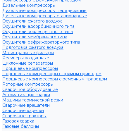
Компрессоры с ременным приводом
Дизельные компрессоры
Дизельные компрессоры передвижные
Дизельные компрессоры стационарные
Осушители сжатого воздуха
Осушители адсорбционного типа
Осушители коалесцентного типа
Осушители мембранного типа
Осушители рефрижераторного типа
Подготовка сжатого воздуха
Магистральные фильтры
Ресиверы воздушные
Циклонные сепараторы
Поршневые компрессоры
Поршневые компрессоры с прямым приводом
Поршневые компрессоры с ременным приводом
Роторные компрессоры
Сварочное оборудование
Автоматизация сварки
Машины термической резки
Сварочные вращатели
Сварочные каретки
Сварочные тракторы
Газовая сварка
Газовые баллоны