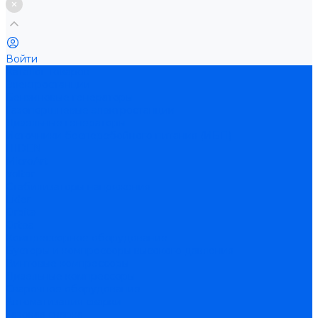
Войти
Каталог товаров
Электростанции
Бензиновые генераторы
Газопоршневые электростанции
Дизельные генераторы
Источники бесперебойного питания (ИБП)
HIDEN
MicroArt
Volter
Стабилизаторы напряжения
Lider
Orbita
Ortea
Компрессорное оборудование
Бустеры и компрессоры высокого давления
Винтовые компрессоры
Дизельные компрессоры
Сварочное оборудование
Автоматизация сварки
Газовая сварка