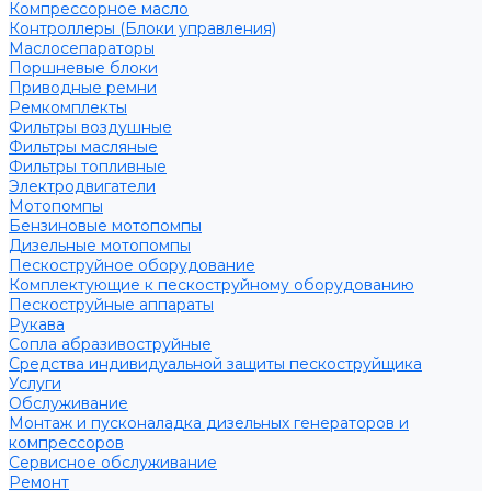
Компрессорное масло
Контроллеры (Блоки управления)
Маслосепараторы
Поршневые блоки
Приводные ремни
Ремкомплекты
Фильтры воздушные
Фильтры масляные
Фильтры топливные
Электродвигатели
Мотопомпы
Бензиновые мотопомпы
Дизельные мотопомпы
Пескоструйное оборудование
Комплектующие к пескоструйному оборудованию
Пескоструйные аппараты
Рукава
Сопла абразивоструйные
Средства индивидуальной защиты пескоструйщика
Услуги
Обслуживание
Монтаж и пусконаладка дизельных генераторов и
компрессоров
Сервисное обслуживание
Ремонт