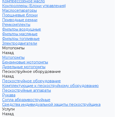
Компрессорное масло
Контроллеры (Блоки управления)
Маслосепараторы
Поршневые блоки
Приводные ремни
Ремкомплекты
Фильтры воздушные
Фильтры масляные
Фильтры топливные
Электродвигатели
Мотопомпы
Назад
Мотопомпы
Бензиновые мотопомпы
Дизельные мотопомпы
Пескоструйное оборудование
Назад
Пескоструйное оборудование
Комплектующие к пескоструйному оборудованию
Пескоструйные аппараты
Рукава
Сопла абразивоструйные
Средства индивидуальной защиты пескоструйщика
Услуги
Назад