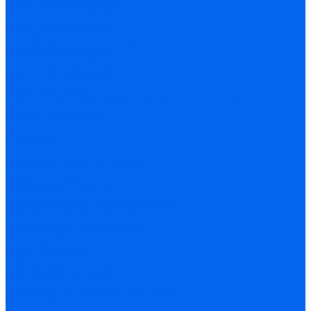
Сварочные инверторы
Сварочные полуавтоматы
Сварочные материалы
Вольфрамовые электроды
Присадочные прутки
Сварочная проволока
Сварочные электроды
Сварочный флюс
Средства индивидуальной защиты и аксессуары
Клеммы заземления
Одежда
Перчатки
Сварочные маски
Сварочные экраны и шторы
Средства защиты глаз
Электрододержатели
Запчасти и расходные материалы
Запчасти для генераторов
Запчасти для компрессоров
Винтовые блоки
Впускные клапаны
Картриджи для сепараторов
Компрессорное масло
Контроллеры (Блоки управления)
Маслосепараторы