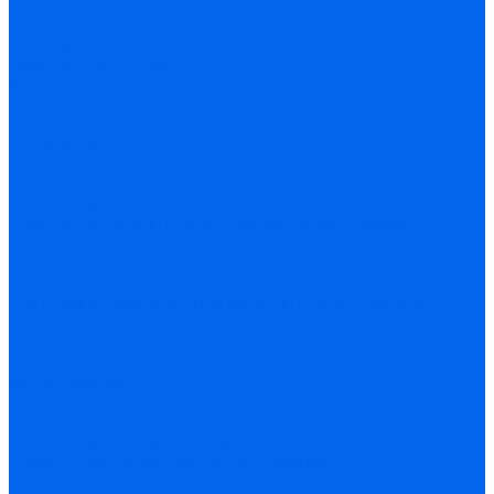
Поршневые блоки
Приводные ремни
Ремкомплекты
Фильтры воздушные
Фильтры масляные
Фильтры топливные
Электродвигатели
Мотопомпы
Бензиновые мотопомпы
Дизельные мотопомпы
Пескоструйное оборудование
Комплектующие к пескоструйному оборудованию
Пескоструйные аппараты
Рукава
Сопла абразивоструйные
Средства индивидуальной защиты пескоструйщика
Услуги
Обслуживание
Монтаж и пусконаладка дизельных генераторов и
компрессоров
Сервисное обслуживание
Ремонт
Ремонт и модернизация дизельных генераторов
Ремонт компрессорного оборудования
Ремонт сварочного оборудования