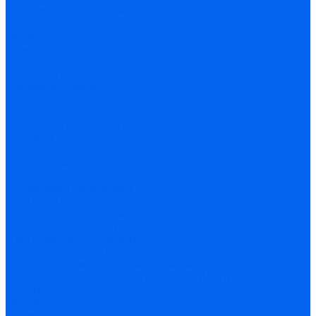
Политика конфиденциальности
Сертификаты
Проекты
Помощь
Покупки
Условия оплаты
Условия доставки
Вопрос - ответ
Производители
Памятка по выбору генератора
Контакты
...
Каталог товаров
Электростанции
Бензиновые генераторы
Газопоршневые электростанции
Дизельные генераторы
Осветительные мачты
Портативные генераторы
Сварочные генераторы
Электростанции специального назначения
Источники бесперебойного питания (ИБП)
HIDEN
MicroArt
Volter