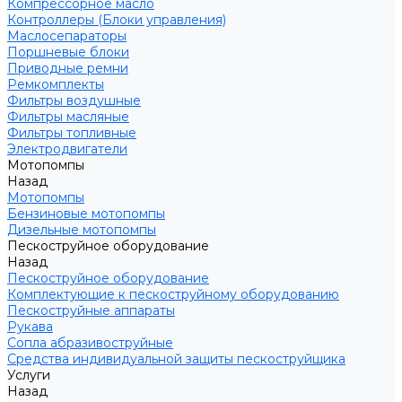
Компрессорное масло
Контроллеры (Блоки управления)
Маслосепараторы
Поршневые блоки
Приводные ремни
Ремкомплекты
Фильтры воздушные
Фильтры масляные
Фильтры топливные
Электродвигатели
Мотопомпы
Назад
Мотопомпы
Бензиновые мотопомпы
Дизельные мотопомпы
Пескоструйное оборудование
Назад
Пескоструйное оборудование
Комплектующие к пескоструйному оборудованию
Пескоструйные аппараты
Рукава
Сопла абразивоструйные
Средства индивидуальной защиты пескоструйщика
Услуги
Назад