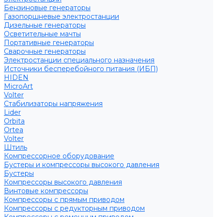
Бензиновые генераторы
Газопоршневые электростанции
Дизельные генераторы
Осветительные мачты
Портативные генераторы
Сварочные генераторы
Электростанции специального назначения
Источники бесперебойного питания (ИБП)
HIDEN
MicroArt
Volter
Стабилизаторы напряжения
Lider
Orbita
Ortea
Volter
Штиль
Компрессорное оборудование
Бустеры и компрессоры высокого давления
Бустеры
Компрессоры высокого давления
Винтовые компрессоры
Компрессоры с прямым приводом
Компрессоры с редукторным приводом