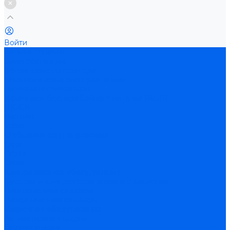
Войти
Каталог товаров
Электростанции
Бензиновые генераторы
Газопоршневые электростанции
Дизельные генераторы
Источники бесперебойного питания (ИБП)
HIDEN
MicroArt
Volter
Стабилизаторы напряжения
Lider
Orbita
Ortea
Компрессорное оборудование
Бустеры и компрессоры высокого давления
Винтовые компрессоры
Дизельные компрессоры
Сварочное оборудование
Автоматизация сварки
Газовая сварка