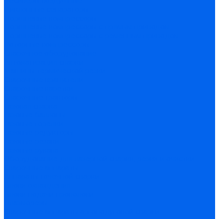
Ресиверы воздушные
Циклонные сепараторы
Поршневые компрессоры
Поршневые компрессоры с прямым приводом
Поршневые компрессоры с ременным приводом
Роторные компрессоры
Сварочное оборудование
Автоматизация сварки
Машины термической резки
Сварочные вращатели
Сварочные каретки
Сварочные тракторы
Газовая сварка
Газовые баллоны
Газовые горелки
Газовые редукторы
Газовые резаки
Газовые рукава
Оборудование для лазерной сварки, резки и очистки
Сварочные аппараты
Аппараты точечной сварки
Блоки охлаждения
Блоки подачи проволоки
Плазморезы
Сварочные аппараты аргонодуговой сварки