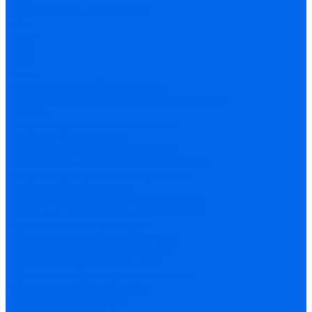
Стабилизаторы напряжения
Lider
Orbita
Ortea
Volter
Штиль
Компрессорное оборудование
Бустеры и компрессоры высокого давления
Бустеры
Компрессоры высокого давления
Винтовые компрессоры
Компрессоры с прямым приводом
Компрессоры с редукторным приводом
Компрессоры с ременным приводом
Дизельные компрессоры
Дизельные компрессоры передвижные
Дизельные компрессоры стационарные
Осушители сжатого воздуха
Осушители адсорбционного типа
Осушители коалесцентного типа
Осушители мембранного типа
Осушители рефрижераторного типа
Подготовка сжатого воздуха
Магистральные фильтры