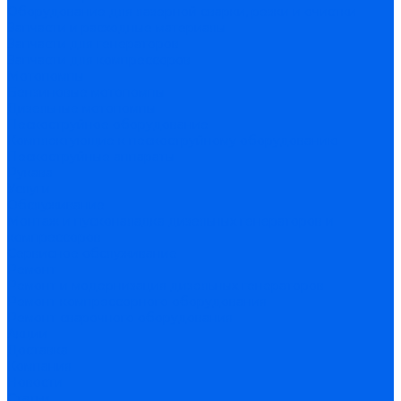
Оборудование для лазерной сварки, резки и очистки
Запчасти и расходные материалы
Запчасти для генераторов
Запчасти для компрессоров
Мотопомпы
Бензиновые мотопомпы
Дизельные мотопомпы
Пескоструйное оборудование
Комплектующие к пескоструйному оборудованию
Пескоструйные аппараты
Рукава
Услуги
Обслуживание
Монтаж и пусконаладка дизельных генераторов и
компрессоров
Сервисное обслуживание
Ремонт
Ремонт и модернизация дизельных генераторов
Ремонт компрессорного оборудования
Ремонт сварочного оборудования
Акции
Доставка
Компания
Новости
Статьи