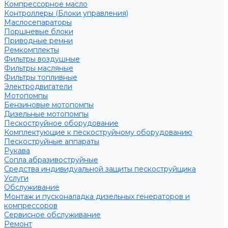
Компрессорное масло
Контроллеры (Блоки управления)
Маслосепараторы
Поршневые блоки
Приводные ремни
Ремкомплекты
Фильтры воздушные
Фильтры масляные
Фильтры топливные
Электродвигатели
Мотопомпы
Бензиновые мотопомпы
Дизельные мотопомпы
Пескоструйное оборудование
Комплектующие к пескоструйному оборудованию
Пескоструйные аппараты
Рукава
Сопла абразивоструйные
Средства индивидуальной защиты пескоструйщика
Услуги
Обслуживание
Монтаж и пусконаладка дизельных генераторов и
компрессоров
Сервисное обслуживание
Ремонт