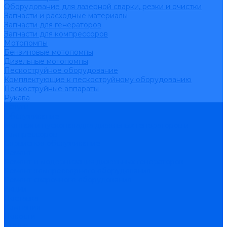
Оборудование для лазерной сварки, резки и очистки
Запчасти и расходные материалы
Запчасти для генераторов
Запчасти для компрессоров
Мотопомпы
Бензиновые мотопомпы
Дизельные мотопомпы
Пескоструйное оборудование
Комплектующие к пескоструйному оборудованию
Пескоструйные аппараты
Рукава
Услуги
Обслуживание
Монтаж и пусконаладка дизельных генераторов и
компрессоров
Сервисное обслуживание
Ремонт
Ремонт и модернизация дизельных генераторов
Ремонт компрессорного оборудования
Ремонт сварочного оборудования
Акции
Доставка
Компания
Новости
Статьи