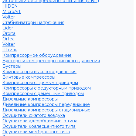
Источники бесперебойного питания (ИБП)
HIDEN
MicroArt
Volter
Стабилизаторы напряжения
Lider
Orbita
Ortea
Volter
Штиль
Компрессорное оборудование
Бустеры и компрессоры высокого давления
Бустеры
Компрессоры высокого давления
Винтовые компрессоры
Компрессоры с прямым приводом
Компрессоры с редукторным приводом
Компрессоры с ременным приводом
Дизельные компрессоры
Дизельные компрессоры передвижные
Дизельные компрессоры стационарные
Осушители сжатого воздуха
Осушители адсорбционного типа
Осушители коалесцентного типа
Осушители мембранного типа