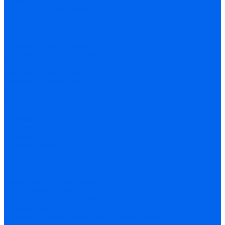
Ресиверы воздушные
Циклонные сепараторы
Поршневые компрессоры
Поршневые компрессоры с прямым приводом
Поршневые компрессоры с ременным приводом
Роторные компрессоры
Сварочное оборудование
Автоматизация сварки
Машины термической резки
Сварочные вращатели
Сварочные каретки
Сварочные тракторы
Газовая сварка
Газовые баллоны
Газовые горелки
Газовые редукторы
Газовые резаки
Газовые рукава
Оборудование для лазерной сварки, резки и очистки
Сварочные аппараты
Аппараты точечной сварки
Блоки охлаждения
Блоки подачи проволоки
Плазморезы
Сварочные аппараты аргонодуговой сварки