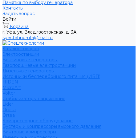
Памятка по выбору генератора
Контакты
Задать вопрос
Войти
Корзина
г. Уфа, ул. Владивостокская, д. 3А
spectehno-ufa@mail.ru
Каталог товаров
Электростанции
Бензиновые генераторы
Газопоршневые электростанции
Дизельные генераторы
Источники бесперебойного питания (ИБП)
HIDEN
MicroArt
Volter
Стабилизаторы напряжения
Lider
Orbita
Ortea
Компрессорное оборудование
Бустеры и компрессоры высокого давления
Винтовые компрессоры
Дизельные компрессоры