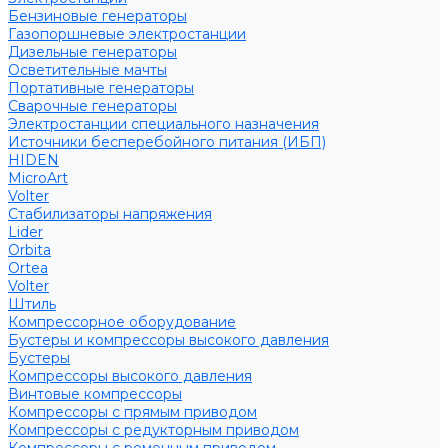
Бензиновые генераторы
Газопоршневые электростанции
Дизельные генераторы
Осветительные мачты
Портативные генераторы
Сварочные генераторы
Электростанции специального назначения
Источники бесперебойного питания (ИБП)
HIDEN
MicroArt
Volter
Стабилизаторы напряжения
Lider
Orbita
Ortea
Volter
Штиль
Компрессорное оборудование
Бустеры и компрессоры высокого давления
Бустеры
Компрессоры высокого давления
Винтовые компрессоры
Компрессоры с прямым приводом
Компрессоры с редукторным приводом