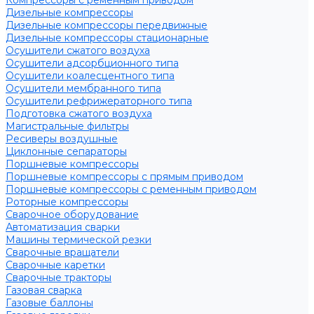
Компрессоры с ременным приводом
Дизельные компрессоры
Дизельные компрессоры передвижные
Дизельные компрессоры стационарные
Осушители сжатого воздуха
Осушители адсорбционного типа
Осушители коалесцентного типа
Осушители мембранного типа
Осушители рефрижераторного типа
Подготовка сжатого воздуха
Магистральные фильтры
Ресиверы воздушные
Циклонные сепараторы
Поршневые компрессоры
Поршневые компрессоры с прямым приводом
Поршневые компрессоры с ременным приводом
Роторные компрессоры
Сварочное оборудование
Автоматизация сварки
Машины термической резки
Сварочные вращатели
Сварочные каретки
Сварочные тракторы
Газовая сварка
Газовые баллоны