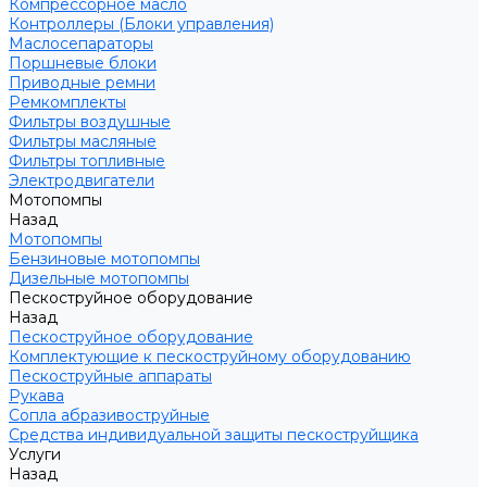
Компрессорное масло
Контроллеры (Блоки управления)
Маслосепараторы
Поршневые блоки
Приводные ремни
Ремкомплекты
Фильтры воздушные
Фильтры масляные
Фильтры топливные
Электродвигатели
Мотопомпы
Назад
Мотопомпы
Бензиновые мотопомпы
Дизельные мотопомпы
Пескоструйное оборудование
Назад
Пескоструйное оборудование
Комплектующие к пескоструйному оборудованию
Пескоструйные аппараты
Рукава
Сопла абразивоструйные
Средства индивидуальной защиты пескоструйщика
Услуги
Назад