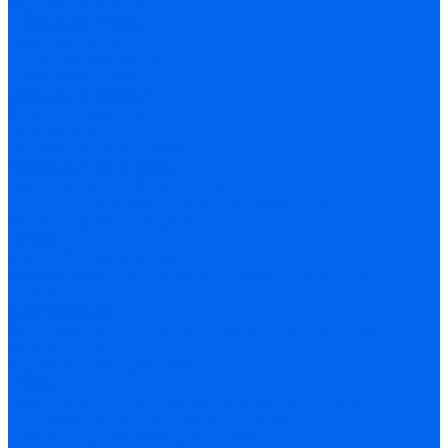
Поршневые блоки
Приводные ремни
Ремкомплекты
Фильтры воздушные
Фильтры масляные
Фильтры топливные
Электродвигатели
Мотопомпы
Бензиновые мотопомпы
Дизельные мотопомпы
Пескоструйное оборудование
Комплектующие к пескоструйному оборудованию
Пескоструйные аппараты
Рукава
Сопла абразивоструйные
Средства индивидуальной защиты пескоструйщика
Услуги
Обслуживание
Монтаж и пусконаладка дизельных генераторов и
компрессоров
Сервисное обслуживание
Ремонт
Ремонт и модернизация дизельных генераторов
Ремонт компрессорного оборудования
Ремонт сварочного оборудования