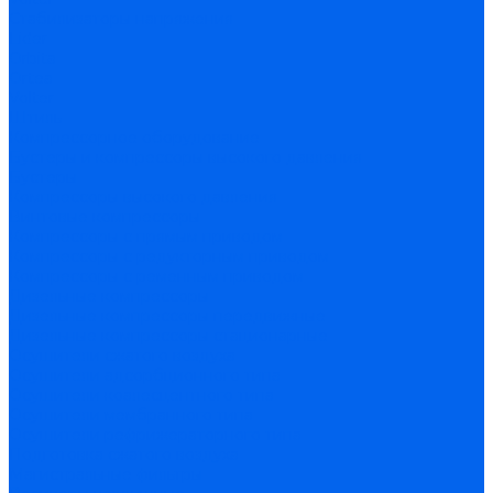
Стабилизаторы напряжения
Lider
Orbita
Ortea
Volter
Штиль
Компрессорное оборудование
Бустеры и компрессоры высокого давления
Бустеры
Компрессоры высокого давления
Винтовые компрессоры
Компрессоры с прямым приводом
Компрессоры с редукторным приводом
Компрессоры с ременным приводом
Дизельные компрессоры
Дизельные компрессоры передвижные
Дизельные компрессоры стационарные
Осушители сжатого воздуха
Осушители адсорбционного типа
Осушители коалесцентного типа
Осушители мембранного типа
Осушители рефрижераторного типа
Подготовка сжатого воздуха
Магистральные фильтры