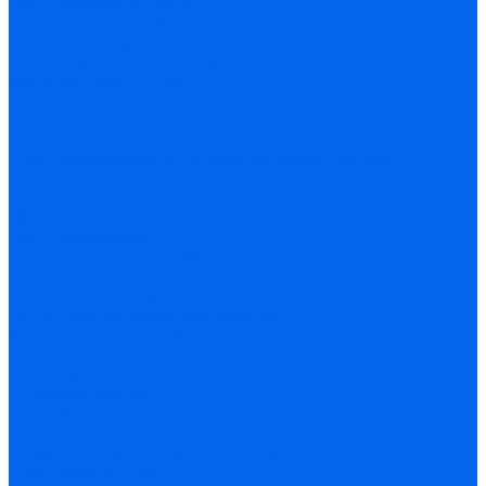
Сварочные инверторы
Сварочные полуавтоматы
Сварочные материалы
Вольфрамовые электроды
Присадочные прутки
Сварочная проволока
Сварочные электроды
Сварочный флюс
Средства индивидуальной защиты и аксессуары
Клеммы заземления
Одежда
Перчатки
Сварочные маски
Сварочные экраны и шторы
Средства защиты глаз
Электрододержатели
Запчасти и расходные материалы
Запчасти для генераторов
Запчасти для компрессоров
Винтовые блоки
Впускные клапаны
Картриджи для сепараторов
Компрессорное масло
Контроллеры (Блоки управления)
Маслосепараторы