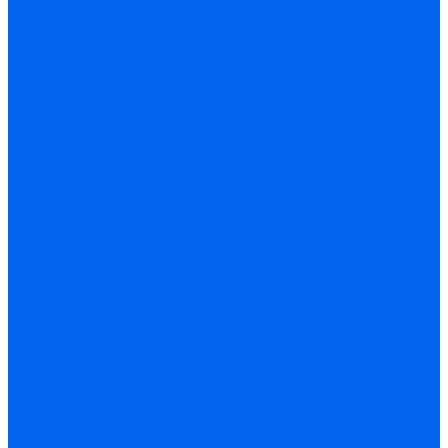
Политика конфиденциальности
Сертификаты
Проекты
Помощь
Покупки
Условия оплаты
Условия доставки
Вопрос - ответ
Производители
Памятка по выбору генератора
Контакты
...
Каталог товаров
Электростанции
Бензиновые генераторы
Газопоршневые электростанции
Дизельные генераторы
Осветительные мачты
Портативные генераторы
Сварочные генераторы
Электростанции специального назначения
Источники бесперебойного питания (ИБП)
HIDEN
MicroArt
Volter